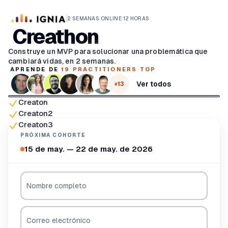
Saltar al contenido principal
·
·
2 SEMANAS
ONLINE
12 HORAS
Creathon
Construye un MVP para solucionar una problemática que
cambiará vidas, en 2 semanas.
APRENDE DE
19
PRACTITIONERS TOP
Ver todos
+
13
Creaton
Vista previa del video
Creaton2
Creaton3
PRÓXIMA COHORTE
15 de may. — 22 de may. de 2026
Nombre completo
Correo electrónico