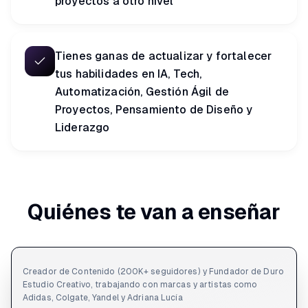
proyectos a otro nivel
Tienes ganas de actualizar y fortalecer
tus habilidades en IA, Tech,
Automatización, Gestión Ágil de
Proyectos, Pensamiento de Diseño y
Liderazgo
Quiénes te van a enseñar
Alejandro Pacheco
Fundador de Duro Estudio Creativo
Creador de Contenido (200K+ seguidores) y Fundador de Duro
Estudio Creativo, trabajando con marcas y artistas como
Adidas, Colgate, Yandel y Adriana Lucía