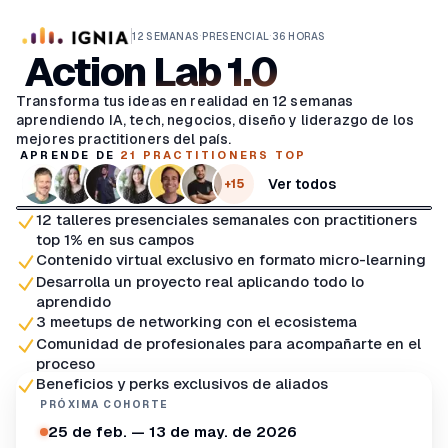
Saltar al contenido principal
·
·
12 SEMANAS
PRESENCIAL
36 HORAS
Action Lab 1.0
Transforma tus ideas en realidad en 12 semanas
aprendiendo IA, tech, negocios, diseño y liderazgo de los
mejores practitioners del país.
APRENDE DE
21
PRACTITIONERS TOP
Ver todos
+
15
12 talleres presenciales semanales con practitioners
Vista previa del video
top 1% en sus campos
Contenido virtual exclusivo en formato micro-learning
Desarrolla un proyecto real aplicando todo lo
aprendido
3 meetups de networking con el ecosistema
Comunidad de profesionales para acompañarte en el
proceso
Beneficios y perks exclusivos de aliados
PRÓXIMA COHORTE
25 de feb. — 13 de may. de 2026