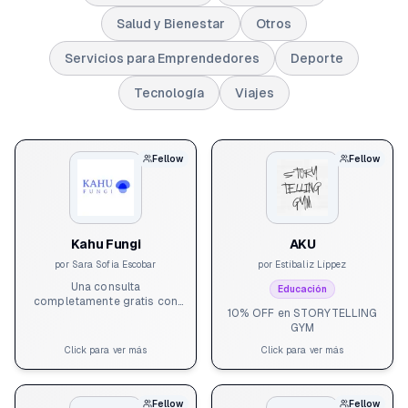
Salud y Bienestar
Otros
Servicios para Emprendedores
Deporte
Tecnología
Viajes
Fellow
Fellow
Kahu Fungi
AKU
por
Sara Sofia Escobar
por
Estíbaliz Líppez
Una consulta
Educación
completamente gratis con
10% OFF en STORYTELLING
médico funcional para dirigir
GYM
tu terapia y empezar el
proceso hacía el bienestar.
Click para ver más
Click para ver más
Fellow
Fellow