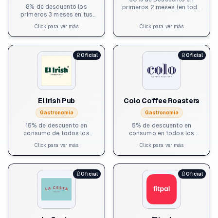
8% de descuento los
primeros 2 meses (en todo
primeros 3 meses en tus
menos facturación)
servicios contables
Click para ver más
Click para ver más
Oficial
Oficial
El Irish Pub
Colo Coffee Roasters
Gastronomía
Gastronomía
15% de descuento en
5% de descuento en
consumo de todos los
consumo en todos los
locales físicos (no aplica
locales (no acumulable con
Click para ver más
Click para ver más
para domicilios ni es
otras promociones ni a
acumulable con otras
domicilio): Sede Usaquén:
promociones).
Cra. 6a # 117-26 Sede Zona
T: Cra. 12a #83-48 Sede
Oficial
Oficial
Emprendu Zona T: Cra. 13
#83-19 Sede Quinta
Camacho: Cra. 10a #70-48
Sede Chapinero: Calle 59 #
7-07 Sede Gran Estación: