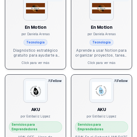
En Motion
En Motion
por
Daniela Arenas
por
Daniela Arenas
Tecnología
Tecnología
Diagnóstico estratégico
Aprende a usar Notion para
gratuito para ayudarte a
organizar proyectos, tareas,
identificar oportunidades de
conocimiento y procesos de
Click para ver más
Click para ver más
organización,
tu negocio en un solo lugar.
automatización y claridad
Fellows de Ignia obtienen
operativa en tu negocio
una sesión inicial gratuita y
usando Notion. Fellows de
beneficios especiales en
Fellow
Fellow
Ignia también acceden a
clases y acompañamiento
beneficios especiales en
personalizado con En
implementación, clases y
Motion.
acompañamiento
personalizado con En
Motion.
AKU
AKU
por
Estíbaliz Líppez
por
Estíbaliz Líppez
Servicios para
Servicios para
Emprendedores
Emprendedores