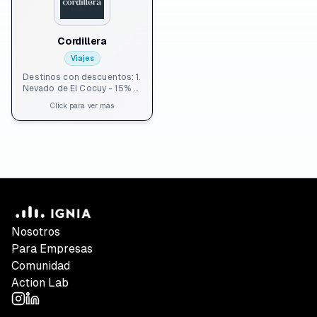
Cordillera
Viajes
Destinos con descuentos: 1.
Nevado de El Cocuy - 15% 2.
⁠Guainía y Cerros de Mavicure
Click para ver más
- 10% 3. ⁠Ciudad Perdida -
5% 4. ⁠Caño Cristales - 5% 5.
⁠Amazonas - 10% 6.
⁠Acatenango y Lago Atitlán -
10% 7. ⁠Salkantay y Machu
Picchu - 10% 8. ⁠Providencia -
10% 9. ⁠Isla Fuerte - 10%
Nosotros
Para Empresas
Comunidad
Action Lab