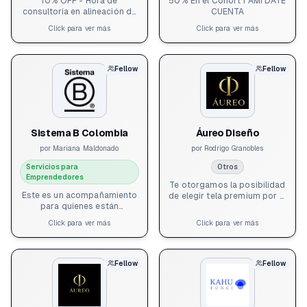
10% OFF - Hora de
50% En el Cohort 1 AMI DATE
consultoría en alineación de
CUENTA
estrategia Storytelling -
Click para ver más
Click para ver más
Growth
Fellow
Fellow
Sistema B Colombia
Áureo Diseño
por
Mariana Maldonado
por
Rodrigo Granobles
Servicios para
Otros
Emprendedores
Te otorgamos la posibilidad
Este es un acompañamiento
de elegir tela premium por el
para quienes están
precio de tela estándar en tu
interesados en explorar a
proyecto que tenga que ver
Click para ver más
Click para ver más
profundidad cómo llevar su
con productos con
negocio a otro nivel ante
tapicería. Aplica desde 5
inversionistas, clientes
metros lineales de tela hasta
proveedores y otros
30 metros lineales.
Fellow
Fellow
stakeholders, bajo una
mirada de impacto. Incluye
dos sesiones de mentoría -
acompañamiento en