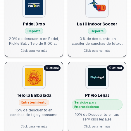
Superior, informe de
Eventos exclusivos: Builders
impacto, networking,
Afternoon y otros - ⁠Early
agradecimiento y
Access a registro de
reconocimiento. - Invitación
programas y meetups
a Desayunos de Cracks cada
abiertos
6 meses para networkear
Pádel Drop
La 10 Indoor Soccer
con los otros profes cracks
Deporte
Deporte
de la comunidad.
20% de descuento en Padel,
10% de descuento en
Pickle Ball y Tejo de 9:00 am
alquiler de canchas de fútbol
a 3:00 pm entre semana y de
Click para ver más
Click para ver más
12:00m a 3:00 pm fines de
semana.
Oficial
Oficial
Tejo la Embajada
Phylo Legal
Entretenimiento
Servicios para
Emprendedores
15% de descuento en
10% de Descuento en tus
canchas de tejo y consumo
servicios legales
Click para ver más
Click para ver más