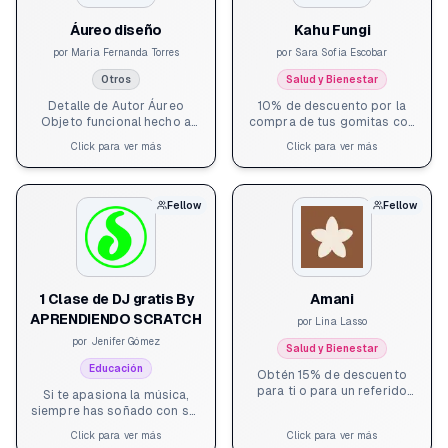
fortalecer el negocio con
enfoque de sostenibilidad y
Áureo diseño
Kahu Fungi
triple impacto.
por
Maria Fernanda Torres
por
Sara Sofia Escobar
Acompañamiento gratuito
en proceso de certificación
Otros
Salud y Bienestar
como Empresa B Certificada
Detalle de Autor Áureo
10% de descuento por la
Objeto funcional hecho a
compra de tus gomitas con
mano en lenguaje Áureo a
hongos funcionales,
Click para ver más
Click para ver más
escoger / matera o vela
diseñadas para mejorar tu
salud y suplementar tu dieta
con alternativas saludables.
Fellow
Fellow
1 Clase de DJ gratis By
Amani
APRENDIENDO SCRATCH
por
Lina Lasso
por
Jenifer Gómez
Salud y Bienestar
Educación
Obtén 15% de descuento
para ti o para un referido
Si te apasiona la música,
tuyo en el programa re-
siempre has soñado con ser
definiendo el camino donde
el dueño de la fiesta, ya eres
Click para ver más
Click para ver más
a través de Coaching
artistas y te gustaría