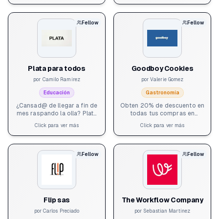
Existencial te acompaño a
aprender a tocar música
transitar tu crisis laboral y
como DJ esta es tu
transformarla en claridad y
oportunidad.
Fellow
Fellow
sentido para tu vida.
Plata para todos
Goodboy Cookies
por
Camilo Ramirez
por
Valerie Gomez
Educación
Gastronomía
¿Cansad@ de llegar a fin de
Obten 20% de descuento en
mes raspando la olla? Plata
todas tus compras en
es la app que te ayuda a
nuestra tienda en la carrera
Click para ver más
Click para ver más
cumplir sus sueños de vida
15 #82-49 (No rappi, no
echándote una mano con tus
domicilios)
finanzas, fácil, sin
conceptos difíciles, sin
Fellow
Fellow
procesos infinitos. Un
proyecto que nació gracias
al Action Lab 2.0
Flip sas
The Workflow Company
por
Carlos Preciado
por
Sebastian Martinez