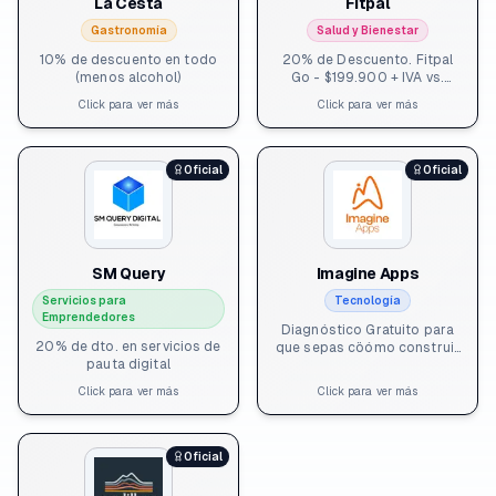
La Cesta
Calle 26 # 62 - 47 L. 151 - L.
Fitpal
152 Sede Candelaria:
Gastronomía
Salud y Bienestar
Diagonal 20a # 0-06 Sede
Aeropuerto El Dorado
10% de descuento en todo
20% de Descuento. Fitpal
(menos alcohol)
Go - $199.900 + IVA vs.
252.015 + IVA (mes) Fitpal
Click para ver más
Click para ver más
Home - $25.900 + IVA vs.
$33.529 + IVA (mes)
Oficial
Oficial
SM Query
Imagine Apps
Servicios para
Tecnología
Emprendedores
Diagnóstico Gratuito para
20% de dto. en servicios de
que sepas cöómo construir
pauta digital
la tecnología alrededor de tu
proyecto.
Click para ver más
Click para ver más
Oficial