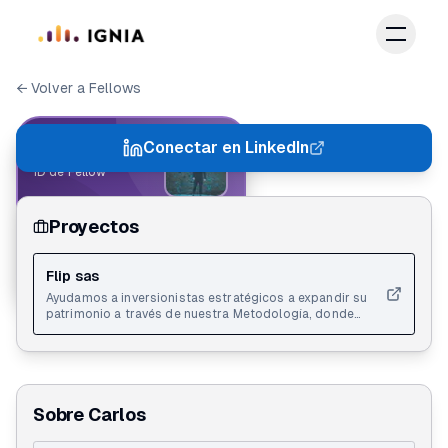
Saltar al contenido principal
← Volver a Fellows
IGNIA FELLOW
Conectar en LinkedIn
ID de Fellow
Proyectos
Carlos Preciado
Action Lab 2.0
Flip sas
Ayudamos a inversionistas estratégicos a expandir su
patrimonio a través de nuestra Metodología, donde
desarrollamos proyectos inmobiliarios garantizando un
control financiero absoluto y visibilidad total del
proceso.
Sobre
Carlos