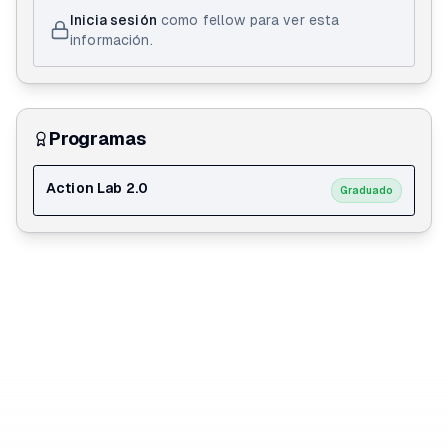
condiciones individuales, tus necesidades y tu asesoría
Inicia sesión
como fellow para ver esta
personalizada. Los hongos son para todo el mundo y
información.
todos deberíamos estar consumiendolos, pero
hacemos un abordaje integral de tus quejas y dolencias
para guiar tu terapia naturalmente y favorecer tu
bienestar desde tus objetivos.
Programas
Action Lab 2.0
Graduado