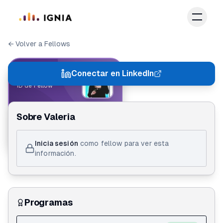
Saltar al contenido principal
← Volver a Fellows
IGNIA FELLOW
Conectar en LinkedIn
ID de Fellow
Valeria Soler
Sobre
Valeria
Action Lab 1.0
Inicia sesión
como fellow para ver esta
información.
Programas