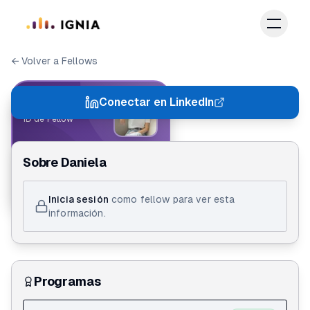
Saltar al contenido principal
← Volver a Fellows
IGNIA FELLOW
Conectar en LinkedIn
ID de Fellow
Daniela Rojas
Sobre
Daniela
Action Lab 1.0
Inicia sesión
como fellow para ver esta
información.
Programas