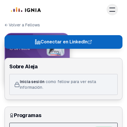
Saltar al contenido principal
← Volver a Fellows
IGNIA FELLOW
Conectar en LinkedIn
ID de Fellow
Aleja Henao
Sobre
Aleja
Action Lab 1.0
Inicia sesión
como fellow para ver esta
información.
Programas