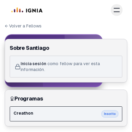
Saltar al contenido principal
← Volver a Fellows
IGNIA FELLOW
Sobre
Santiago
ID de Fellow
Inicia sesión
como fellow para ver esta
Santiago Nicolas Ceron Dimate
información.
Creathon
Programas
Creathon
Inscrito