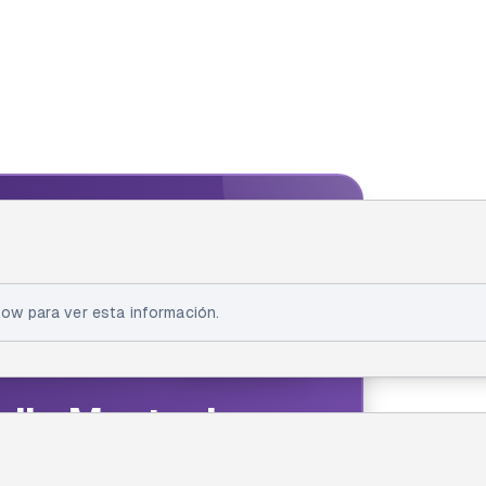
IA FELLOW
ellow
ow para ver esta información.
ila Montecinos
thon