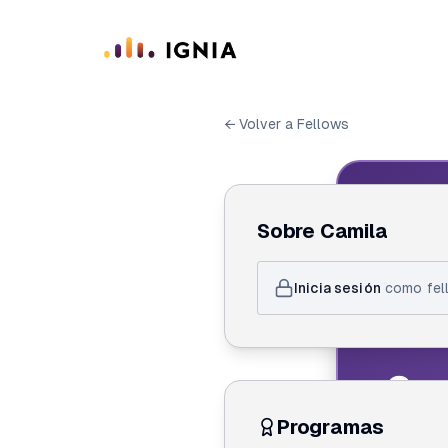
Saltar al contenido principal
← Volver a Fellows
IGN
Sobre
Camila
ID de F
Inicia sesión
como fell
Cam
Programas
Crea