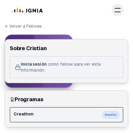
Saltar al contenido principal
← Volver a Fellows
IGNIA FELLOW
Sobre
Cristian
ID de Fellow
Inicia sesión
como fellow para ver esta
Cristian Guzman
información.
Creathon
Programas
Creathon
Inscrito