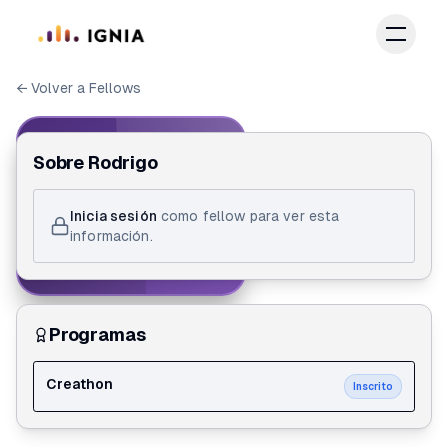
Saltar al contenido principal
← Volver a Fellows
IGNIA FELLOW
Sobre
Rodrigo
ID de Fellow
Inicia sesión
como fellow para ver esta
Rodrigo Erazo
información.
Creathon
Programas
Creathon
Inscrito