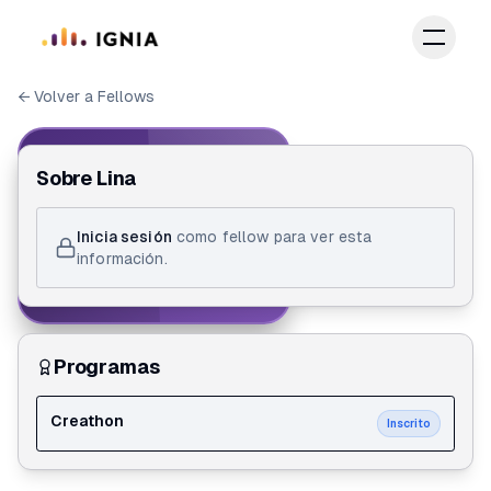
Saltar al contenido principal
← Volver a Fellows
IGNIA FELLOW
Sobre
Lina
ID de Fellow
Inicia sesión
como fellow para ver esta
Lina Baquero Fonseca
información.
Creathon
Programas
Creathon
Inscrito