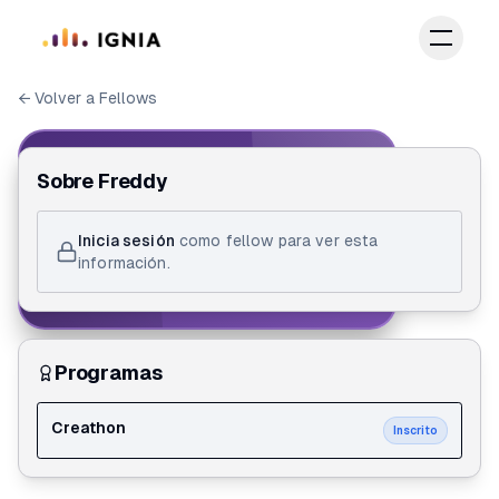
Saltar al contenido principal
← Volver a Fellows
IGNIA FELLOW
Sobre
Freddy
ID de Fellow
Inicia sesión
como fellow para ver esta
Freddy Johan Bautista Baquero
información.
Creathon
Programas
Creathon
Inscrito