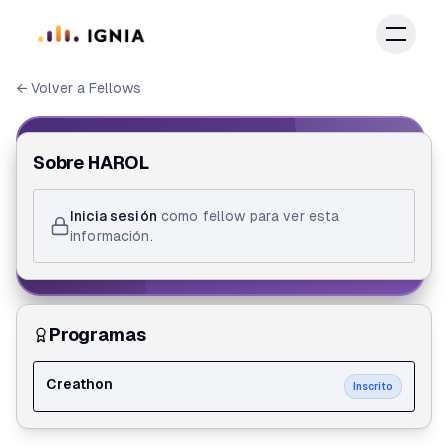
Saltar al contenido principal
← Volver a Fellows
IGNIA FELLOW
Sobre
HAROL
ID de Fellow
Inicia sesión
como fellow para ver esta
HAROL MAURICIA VALENCIA PALACIOS
información.
Creathon
Programas
Creathon
Inscrito