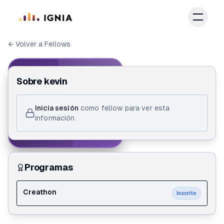
Saltar al contenido principal
← Volver a Fellows
IGNIA FELLOW
Sobre
kevin
ID de Fellow
Inicia sesión
como fellow para ver esta
kevin kuo
información.
Creathon
Programas
Creathon
Inscrito