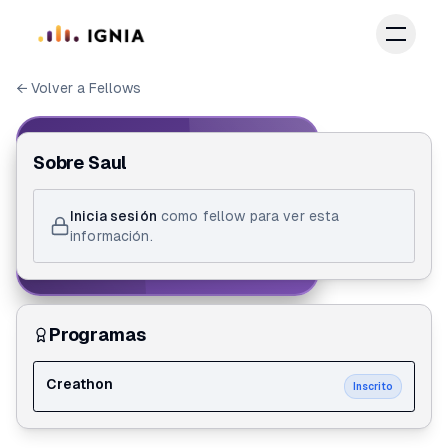
Saltar al contenido principal
← Volver a Fellows
IGNIA FELLOW
Sobre
Saul
ID de Fellow
Inicia sesión
como fellow para ver esta
Saul Andres Menjura Ovalle
información.
Creathon
Programas
Creathon
Inscrito