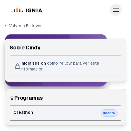
Saltar al contenido principal
← Volver a Fellows
IGNIA FELLOW
Sobre
Cindy
ID de Fellow
Inicia sesión
como fellow para ver esta
Cindy Vanessa López Marulanda
información.
Creathon
Programas
Creathon
Inscrito