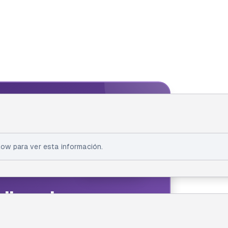
IA FELLOW
ellow
ow para ver esta información.
ilo zuluag
thon