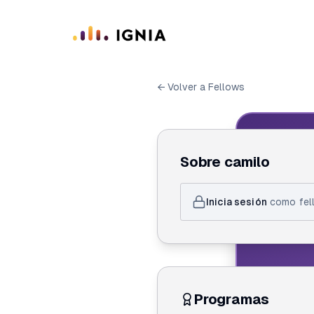
Saltar al contenido principal
← Volver a Fellows
IGN
Sobre
camilo
ID de F
Inicia sesión
como fell
cam
Programas
Crea