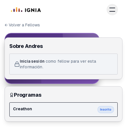
Saltar al contenido principal
← Volver a Fellows
IGNIA FELLOW
Sobre
Andres
ID de Fellow
Inicia sesión
como fellow para ver esta
Andres Felipe González Franco
información.
Creathon
Programas
Creathon
Inscrito