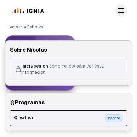
Saltar al contenido principal
← Volver a Fellows
IGNIA FELLOW
Sobre
Nicolas
ID de Fellow
Inicia sesión
como fellow para ver esta
Nicolas Carreño
información.
Creathon
Programas
Creathon
Inscrito