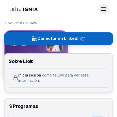
Saltar al contenido principal
← Volver a Fellows
IGNIA FELLOW
Conectar en LinkedIn
ID de Fellow
Lloit Judith Mejia Rico
Sobre
Lloit
Creathon
Inicia sesión
como fellow para ver esta
información.
Programas