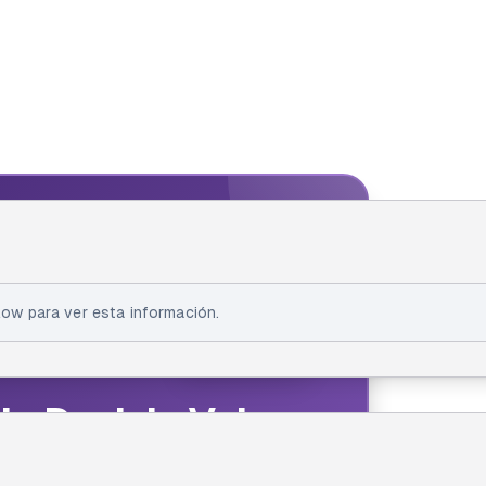
IA FELLOW
ellow
ow para ver esta información.
la Daniela Velosa
thon