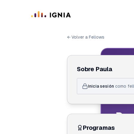
Saltar al contenido principal
← Volver a Fellows
IGN
Sobre
Paula
ID de F
Inicia sesión
como fell
Pau
Programas
Crea