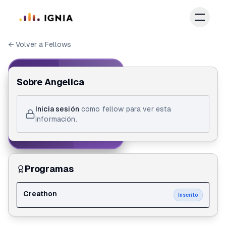
Saltar al contenido principal
← Volver a Fellows
IGNIA FELLOW
Sobre
Angelica
ID de Fellow
Inicia sesión
como fellow para ver esta
Angelica
información.
Creathon
Programas
Creathon
Inscrito