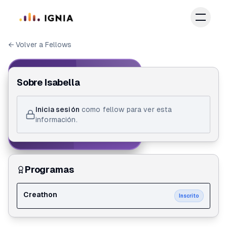
Saltar al contenido principal
← Volver a Fellows
IGNIA FELLOW
Sobre
Isabella
ID de Fellow
Inicia sesión
como fellow para ver esta
Isabella Vargas Mafioly
información.
Creathon
Programas
Creathon
Inscrito