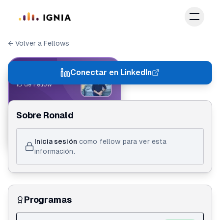
Saltar al contenido principal
← Volver a Fellows
IGNIA FELLOW
Conectar en LinkedIn
ID de Fellow
Ronald Martinez
Sobre
Ronald
Action Lab 1.0
Inicia sesión
como fellow para ver esta
información.
Programas