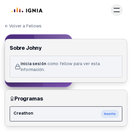
Saltar al contenido principal
← Volver a Fellows
IGNIA FELLOW
Sobre
Johny
ID de Fellow
Inicia sesión
como fellow para ver esta
Johny Navas
información.
Creathon
Programas
Creathon
Inscrito