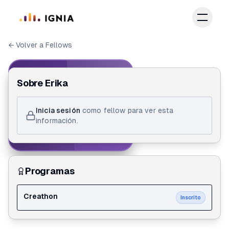
Saltar al contenido principal
← Volver a Fellows
IGNIA FELLOW
Sobre
Erika
ID de Fellow
Inicia sesión
como fellow para ver esta
Erika Sanabria Suarez
información.
Creathon
Programas
Creathon
Inscrito