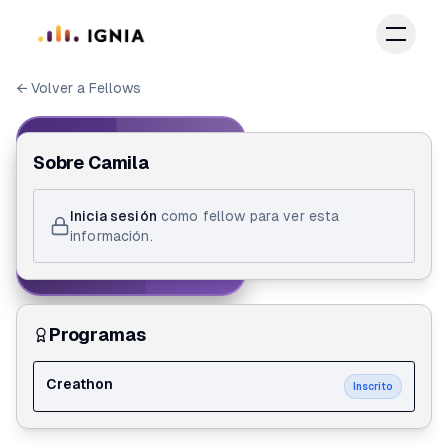
Saltar al contenido principal
← Volver a Fellows
IGNIA FELLOW
Sobre
Camila
ID de Fellow
Inicia sesión
como fellow para ver esta
Camila Andrade
información.
Creathon
Programas
Creathon
Inscrito