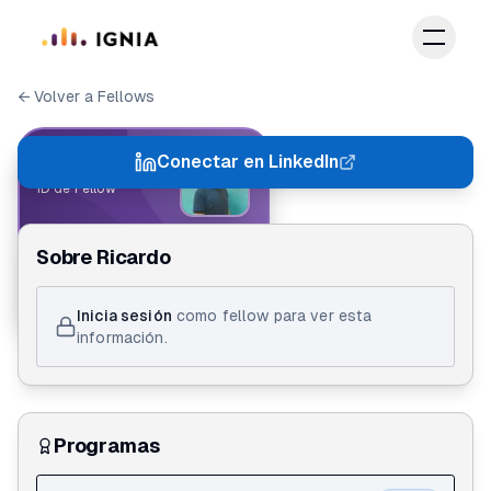
Saltar al contenido principal
← Volver a Fellows
IGNIA FELLOW
Conectar en LinkedIn
ID de Fellow
Ricardo Calderón
Sobre
Ricardo
Action Lab 3.0
Inicia sesión
como fellow para ver esta
información.
Programas