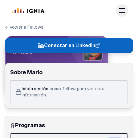
Saltar al contenido principal
← Volver a Fellows
IGNIA FELLOW
Conectar en LinkedIn
ID de Fellow
Mario Alberto Valencia Salazar
Sobre
Mario
Creathon
Inicia sesión
como fellow para ver esta
información.
Programas