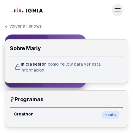
Saltar al contenido principal
← Volver a Fellows
IGNIA FELLOW
Sobre
Marly
ID de Fellow
Inicia sesión
como fellow para ver esta
Marly Cabrera mosquera
información.
Creathon
Programas
Creathon
Inscrito