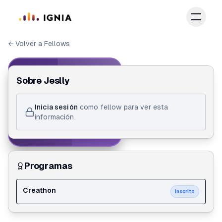
Saltar al contenido principal
← Volver a Fellows
IGNIA FELLOW
Sobre
Jeslly
ID de Fellow
Inicia sesión
como fellow para ver esta
Jeslly Tellez
información.
Creathon
Programas
Creathon
Inscrito