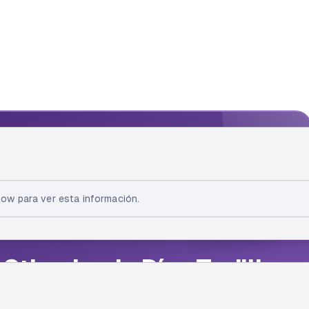
IA FELLOW
ellow
ow para ver esta información.
 Sthephanie Díaz Trujillo
thon