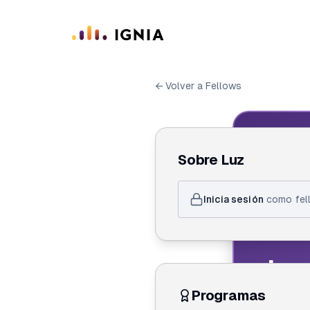
Saltar al contenido principal
← Volver a Fellows
IGN
Sobre
Luz
ID de F
Inicia sesión
como fell
Luz
Programas
Crea