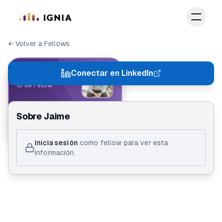
Saltar al contenido principal
← Volver a Fellows
IGNIA FELLOW
Conectar en LinkedIn
ID de Fellow
Jaime Herrera
Sobre
Jaime
Inicia sesión
como fellow para ver esta
información.