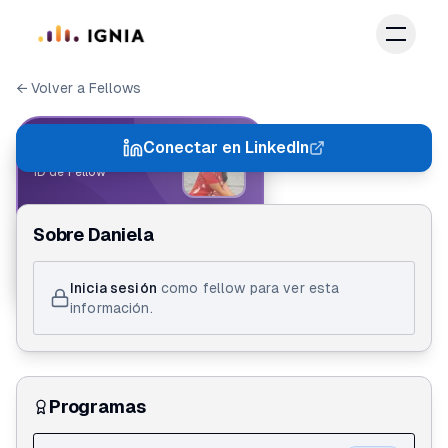
Saltar al contenido principal
← Volver a Fellows
IGNIA FELLOW
Conectar en LinkedIn
ID de Fellow
Daniela Velez Ramirez
Sobre
Daniela
Action Lab 3.0
Inicia sesión
como fellow para ver esta
información.
Programas