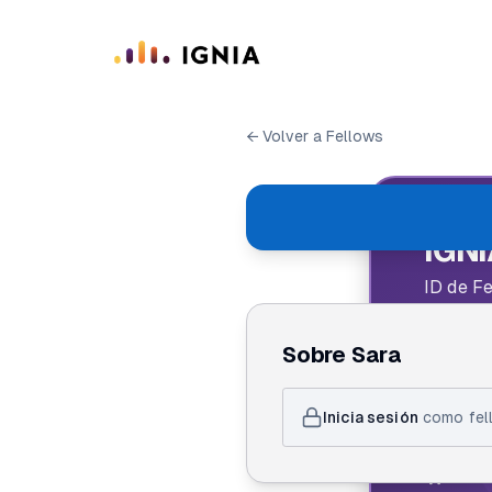
Saltar al contenido principal
← Volver a Fellows
IGN
ID de F
Sobre
Sara
Sar
Inicia sesión
como fell
Acti