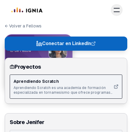
Saltar al contenido principal
← Volver a Fellows
IGNIA FELLOW
Conectar en LinkedIn
ID de Fellow
Proyectos
Jenifer Gómez
Action Lab 2.0
Aprendiendo Scratch
Aprendiendo Scratch es una academia de formación
especializada en tornamesismo que ofrece programas
estructurados para el desarrollo técnico y artístico de
DJs, desde nivel inicial hasta profesional de
competencia.
Sobre
Jenifer