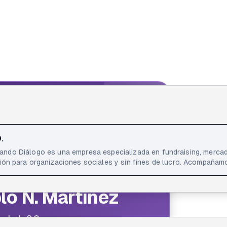
IA FELLOW
ellow
.
rganizaciones sociales y sin fines de lucro. Acompañamos a las ONG en el
e modelos de desarrollo de recursos, posicionamiento institucion
ptación de donantes, publicidad social, construcción de marca con
lo N. Martínez
tegia, comunicación y gestión operativa.
ración de campañas de adquisición y fidelización, el diseño de na
ivación en espacios presenciales y digitales, y la optimización de 
on Lab 2.0
 la sostenibilidad de una organización social