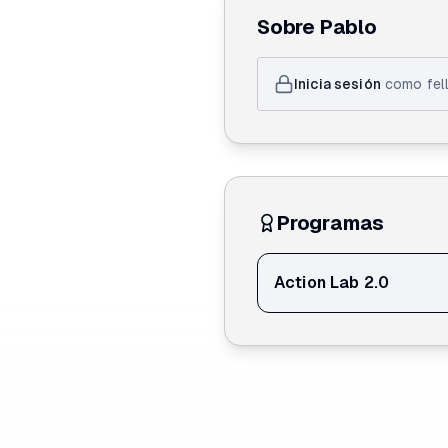
depende tanto de su capa
Sobre
Pablo
soluciones que articulan 
Generando Diálogo constr
confianza y la confianza
Inicia sesión
como fell
Programas
Action Lab 2.0