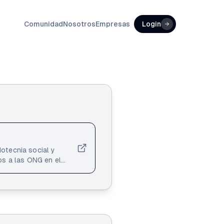
Comunidad
Nosotros
Empresas
Login
al y crecimiento
 propósito y
rrativas que conecten
procesos mediante