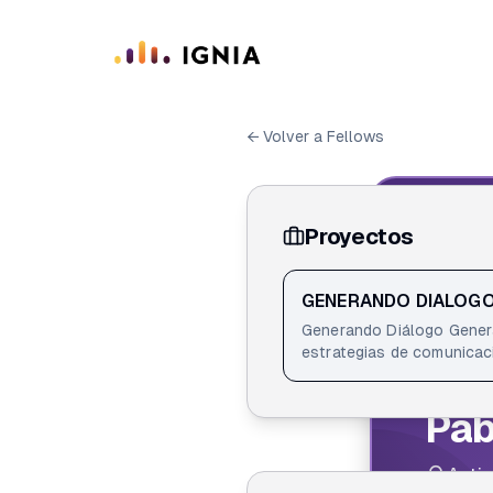
Saltar al contenido principal
← Volver a Fellows
Proyectos
IGN
ID de F
GENERANDO DIALOGO
Generando Diálogo Generando Diálogo es una empresa especializada en fundraising, mercadotecnia social y
estrategias de comunicación para o
diseño e implementación d
sostenible, integrando ca
Pab
fortalecimiento de equipos comerciales. Nuestro enfoque combina estra
Trabajamos en la estructu
con la ciudadanía, la act
Acti
indicadores claros y seguimiento constante. Entendemos que