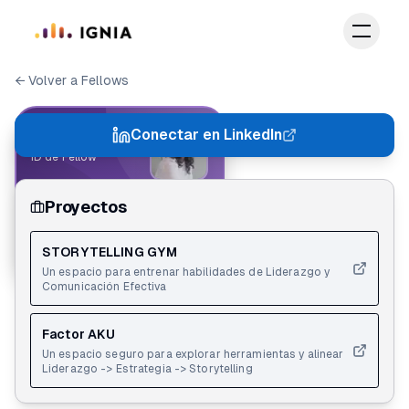
Saltar al contenido principal
← Volver a Fellows
IGNIA FELLOW
Conectar en LinkedIn
ID de Fellow
Proyectos
Estíbaliz Líppez
Action Lab 2.0
STORYTELLING GYM
Un espacio para entrenar habilidades de Liderazgo y
Comunicación Efectiva
Factor AKU
Un espacio seguro para explorar herramientas y alinear
Liderazgo -> Estrategia -> Storytelling